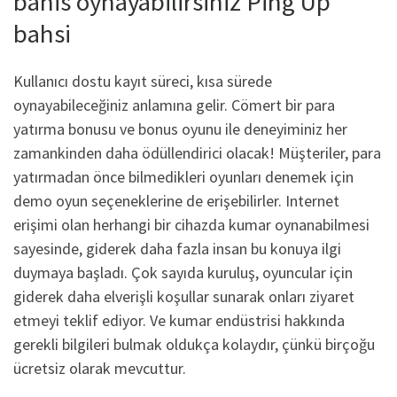
bahis oynayabilirsiniz Ping Up
bahsi
Kullanıcı dostu kayıt süreci, kısa sürede
oynayabileceğiniz anlamına gelir. Cömert bir para
yatırma bonusu ve bonus oyunu ile deneyiminiz her
zamankinden daha ödüllendirici olacak! Müşteriler, para
yatırmadan önce bilmedikleri oyunları denemek için
demo oyun seçeneklerine de erişebilirler. Internet
erişimi olan herhangi bir cihazda kumar oynanabilmesi
sayesinde, giderek daha fazla insan bu konuya ilgi
duymaya başladı. Çok sayıda kuruluş, oyuncular için
giderek daha elverişli koşullar sunarak onları ziyaret
etmeyi teklif ediyor. Ve kumar endüstrisi hakkında
gerekli bilgileri bulmak oldukça kolaydır, çünkü birçoğu
ücretsiz olarak mevcuttur.