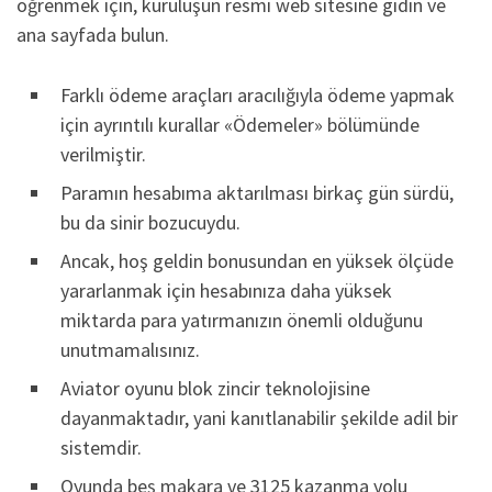
öğrenmek için, kuruluşun resmi web sitesine gidin ve
ana sayfada bulun.
Farklı ödeme araçları aracılığıyla ödeme yapmak
için ayrıntılı kurallar «Ödemeler» bölümünde
verilmiştir.
Paramın hesabıma aktarılması birkaç gün sürdü,
bu da sinir bozucuydu.
Ancak, hoş geldin bonusundan en yüksek ölçüde
yararlanmak için hesabınıza daha yüksek
miktarda para yatırmanızın önemli olduğunu
unutmamalısınız.
Aviator oyunu blok zincir teknolojisine
dayanmaktadır, yani kanıtlanabilir şekilde adil bir
sistemdir.
Oyunda beş makara ve 3125 kazanma yolu