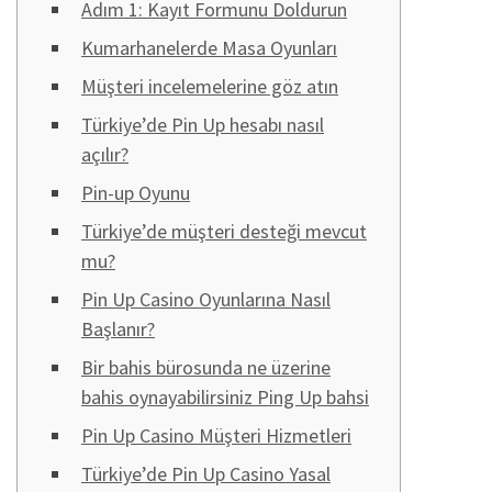
Adım 1: Kayıt Formunu Doldurun
Kumarhanelerde Masa Oyunları
Müşteri incelemelerine göz atın
Türkiye’de Pin Up hesabı nasıl
açılır?
Pin-up Oyunu
Türkiye’de müşteri desteği mevcut
mu?
Pin Up Casino Oyunlarına Nasıl
Başlanır?
Bir bahis bürosunda ne üzerine
bahis oynayabilirsiniz Ping Up bahsi
Pin Up Casino Müşteri Hizmetleri
Türkiye’de Pin Up Casino Yasal