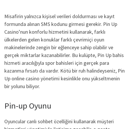
Misafirin yalnızca kişisel verileri doldurması ve kayıt
formunda alınan SMS kodunu girmesi gerekir. Pin Up
Casino’nun konforlu hizmetini kullanarak, farklı
ülkelerden gelen konuklar farklı çevrimiçi oyun
makinelerinde zengin bir eğlenceye sahip olabilir ve
gerçek miktarlar kazanabilirler. Bu kulüpte, Pin Up bahis
hizmeti aracılığıyla spor bahisleri için gerçek para
kazanma fırsatı da vardır. Kötü bir ruh halindeyseniz, Pin
Up online casino yönetimi kesinlikle onu yükseltmenin
bir yolunu biliyor.
Pin-up Oyunu
Oyuncular canlı sohbet özelliğini kullanarak müşteri