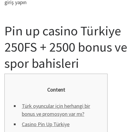
giriş yapın️
Pin up casino Türkiye
250FS + 2500 bonus ve
spor bahisleri
Content
Türk oyuncular için herhangi bir
bonus ve promosyon var mı?
Casino Pin Up Türkiye