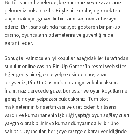
Bu tür kumarhanelerde, kazanmanız veya kazancınızı
çekmeniz imkansızdır. Böyle bir kuruluşa girmekten
kaçınmak için, güvenilir bir tane seçmenizi tavsiye
ederiz. Bir lisans altında faaliyet gösteren bir pin-up
casino, oyuncuların ödemelerini ve güvenliğini de
garanti eder.
Sonuçta, yalnızca en iyi koşullar aşağıdakiler tarafından
sunulur online casino Pin-Up Games’in resmi web sitesi.
Eğer geniş bir eğlence yelpazesinden hoşlanan
biriyseniz, Pin-Up Casino’da aradığınızı bulacaksınız.
İnanılmaz derecede güzel bonuslar ve oyun koşulları ile
geniş bir oyun yelpazesi bulacaksınız. Tüm slot
makinelerinin bir sertifikası ve üreticiden bir lisansı
vardır ve kumarhanenin işbirliği yaptığı oyun sağlayıcıları
yaygın olarak bilinir ve kumar dünyasında iyi bir üne
sahiptir. Oyuncular, her şeye rastgele karar verildiğinde