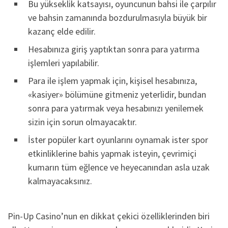
Bu yükseklik katsayısı, oyuncunun bahsi ile çarpılır
ve bahsin zamanında bozdurulmasıyla büyük bir
kazanç elde edilir.
Hesabınıza giriş yaptıktan sonra para yatırma
işlemleri yapılabilir.
Para ile işlem yapmak için, kişisel hesabınıza,
«kasiyer» bölümüne gitmeniz yeterlidir, bundan
sonra para yatırmak veya hesabınızı yenilemek
sizin için sorun olmayacaktır.
İster popüler kart oyunlarını oynamak ister spor
etkinliklerine bahis yapmak isteyin, çevrimiçi
kumarın tüm eğlence ve heyecanından asla uzak
kalmayacaksınız.
Pin-Up Casino’nun en dikkat çekici özelliklerinden biri