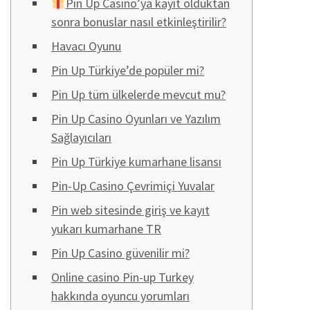
Pin Up Casino’ya kayıt olduktan
sonra bonuslar nasıl etkinleştirilir?
Havacı Oyunu
Pin Up Türkiye’de popüler mi?
Pin Up tüm ülkelerde mevcut mu?
Pin Up Casino Oyunları ve Yazılım
Sağlayıcıları
Pin Up Türkiye kumarhane lisansı
Pin-Up Casino Çevrimiçi Yuvalar
Pin web sitesinde giriş ve kayıt
yukarı kumarhane TR
Pin Up Casino güvenilir mi?
Online casino Pin-up Turkey
hakkında oyuncu yorumları