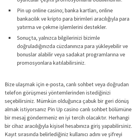
Pin up online casino; banka kartları, online
bankacılık ve kripto para birimleri aracılığıyla para
yatırma ve çekme işlemlerini destekler.
Sonuçta, yalnızca bilgilerinizi bizimle
doğruladığınızda cüzdanınıza para yükleyebilir ve
bonuslar alabilir veya sadakat programlarına ve
promosyonlara katılabilirsiniz.
Bize ulaşmak için e-posta, canlı sohbet veya doğrudan
telefon görüşmesi yöntemlerinden istediğinizi
seçebilirsiniz. Mümkün olduğunca çabuk bir geri dönüş
almak istiyorsanız Pin Up casino canlı sohbet bölümüne
bir mesaj göndermeniz en iyi tercih olacaktır. Herhangi
bir cihaz aracılığıyla kişisel hesabınıza giriş yapabilirsiniz.
Kayıt sırasında belirlediğiniz kullanıcı adını ve şifreyi