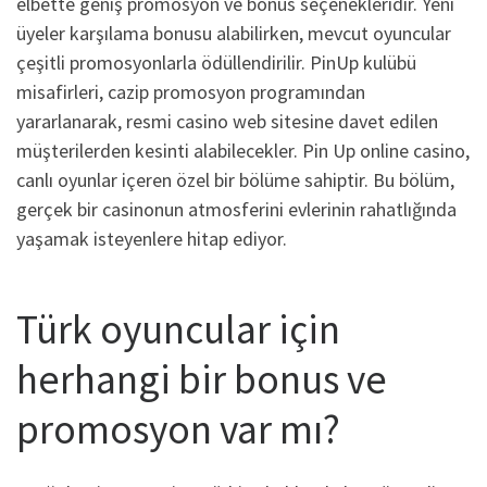
elbette geniş promosyon ve bonus seçenekleridir. Yeni
üyeler karşılama bonusu alabilirken, mevcut oyuncular
çeşitli promosyonlarla ödüllendirilir. PinUp kulübü
misafirleri, cazip promosyon programından
yararlanarak, resmi casino web sitesine davet edilen
müşterilerden kesinti alabilecekler. Pin Up online casino,
canlı oyunlar içeren özel bir bölüme sahiptir. Bu bölüm,
gerçek bir casinonun atmosferini evlerinin rahatlığında
yaşamak isteyenlere hitap ediyor.
Türk oyuncular için
herhangi bir bonus ve
promosyon var mı?