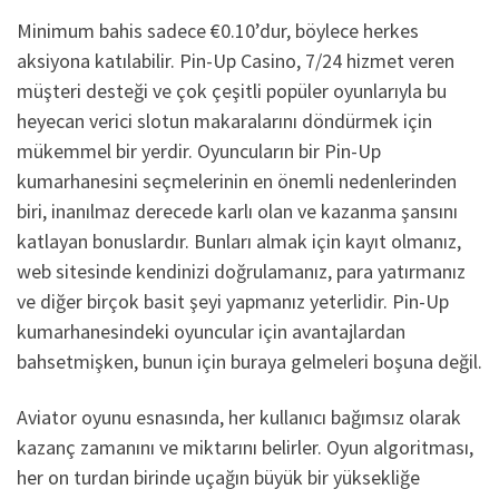
Minimum bahis sadece €0.10’dur, böylece herkes
aksiyona katılabilir. Pin-Up Casino, 7/24 hizmet veren
müşteri desteği ve çok çeşitli popüler oyunlarıyla bu
heyecan verici slotun makaralarını döndürmek için
mükemmel bir yerdir. Oyuncuların bir Pin-Up
kumarhanesini seçmelerinin en önemli nedenlerinden
biri, inanılmaz derecede karlı olan ve kazanma şansını
katlayan bonuslardır. Bunları almak için kayıt olmanız,
web sitesinde kendinizi doğrulamanız, para yatırmanız
ve diğer birçok basit şeyi yapmanız yeterlidir. Pin-Up
kumarhanesindeki oyuncular için avantajlardan
bahsetmişken, bunun için buraya gelmeleri boşuna değil.
Aviator oyunu esnasında, her kullanıcı bağımsız olarak
kazanç zamanını ve miktarını belirler. Oyun algoritması,
her on turdan birinde uçağın büyük bir yüksekliğe