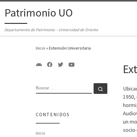
Saltar al contenido
Patrimonio UO
Departamento de Patrimonio – Universidad de Oriente
Inicio
»
Extensión Universitaria
Ex
BUSCAR
Ubicad
Buscar …
1950,
hormi
Audiov
CONTENIDOS
un mod
socio-
Inicio