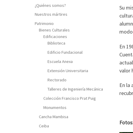
¿Quiénes somos?
Su mis
Nuestros mártires
cultur
alumna
Patrimonio
Bienes Culturales
modo p
Edificaciones
Biblioteca
En 198
Edificio Fundacional
Cuenta
Escuela Anexa
actual
valor 
Extensión Universitaria
Rectorado
En la
Talleres de Ingeniería Mecánica
recub
Colección Francisco Prat Puig
Monumentos
Cancha Mambisa
Fotos
Ceiba