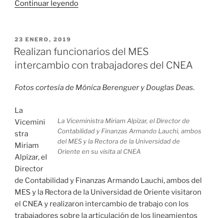
«Obtiene
Continuar leyendo
Mónica
Berenguer
Ungaro
PUBLICADO
23 ENERO, 2019
EL
grado
Realizan funcionarios del MES
científico
intercambio con trabajadores del CNEA
de
Doctora
Fotos cortesía de Mónica Berenguer y Douglas Deas.
en
Ciencias
La
Económicas»
La Viceministra Miriam Alpízar, el Director de
Vicemini
Contabilidad y Finanzas Armando Lauchi, ambos
stra
del MES y la Rectora de la Universidad de
Miriam
Oriente en su visita al CNEA
Alpízar, el
Director
de Contabilidad y Finanzas Armando Lauchi, ambos del
MES y la Rectora de la Universidad de Oriente visitaron
el CNEA y realizaron intercambio de trabajo con los
trabajadores sobre la articulación de los lineamientos