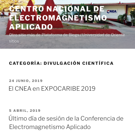
Saltar
CENTRO NACIONAL DE
al
ELECTROMAGNETISMO
contenido
APLICADO
Otro sitio más de Plataforma de Blogs / Universidad de Oriente
sitios
CATEGORÍA:
DIVULGACIÓN CIENTÍFICA
PUBLICADO
24 JUNIO, 2019
EL
El CNEA en EXPOCARIBE 2019
PUBLICADO
5 ABRIL, 2019
EL
Último día de sesión de la Conferencia de
Electromagnetismo Aplicado