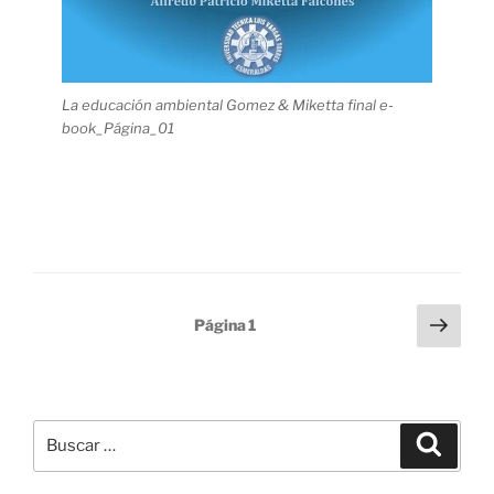
La educación ambiental Gomez & Miketta final e-
book_Página_01
Paginación
Sigu
Página
1
pági
de
entradas
Buscar
Buscar
por: