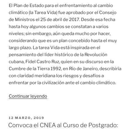
El Plan de Estado para el enfrentamiento al cambio
climático (la Tarea Vida) fue aprobado por el Consejo
de Ministros el 25 de abril de 2017. Desde esa fecha
hasta hoy algunos cambios se constatan a varios
niveles; sin embargo, aún queda mucho por hacer,
considerando que es un plan concebido hasta el muy
largo plazo. La tarea Vida está inspirada en el
pensamiento del líder histórico de la Revolución
cubana, Fidel Castro Ruz, qui
en en su discurso en la
Cumbre de la Tierra 1992, en Río de Janeiro, describiría
con claridad meridiana los riesgos y desafíos a
enfrentar por la civilización ante el cambio climático.
«Último
Continuar leyendo
día
de
sesión
PUBLICADO
12 MARZO, 2019
EL
de
Convoca el CNEA al Curso de Postgrado: