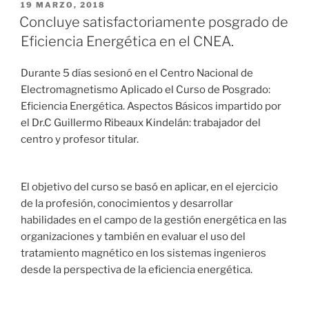
de
PUBLICADO
19 MARZO, 2018
EL
la
Concluye satisfactoriamente posgrado de
Universidad
Eficiencia Energética en el CNEA.
de
Oriente
Durante 5 días sesionó en el Centro Nacional de
labor
Electromagnetismo Aplicado el Curso de Posgrado:
del
Eficiencia Energética. Aspectos Básicos impartido por
CNEA
el Dr.C Guillermo Ribeaux Kindelán: trabajador del
en
centro y profesor titular.
2018»
El objetivo del curso se basó en aplicar, en el ejercicio
de la profesión, conocimientos y desarrollar
habilidades en el campo de la gestión energética en las
organizaciones y también en evaluar el uso del
tratamiento magnético en los sistemas ingenieros
desde la perspectiva de la eficiencia energética.