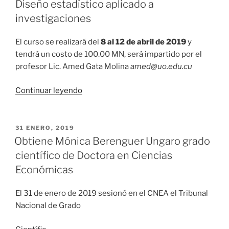
la
Diseño estadístico aplicado a
Conferencia
investigaciones
de
Electromagnetismo
El curso se realizará del
8 al 12 de abril de 2019
y
Aplicado»
tendrá un costo de 100.00 MN, será impartido por el
profesor Lic. Amed Gata Molina
amed@uo.edu.cu
«Convoca
Continuar leyendo
el
CNEA
al
PUBLICADO
31 ENERO, 2019
EL
Curso
Obtiene Mónica Berenguer Ungaro grado
de
científico de Doctora en Ciencias
Postgrado:
Económicas
Diseño
estadístico
El 31 de enero de 2019 sesionó en el CNEA el Tribunal
aplicado
Nacional de Grado
a
investigaciones»