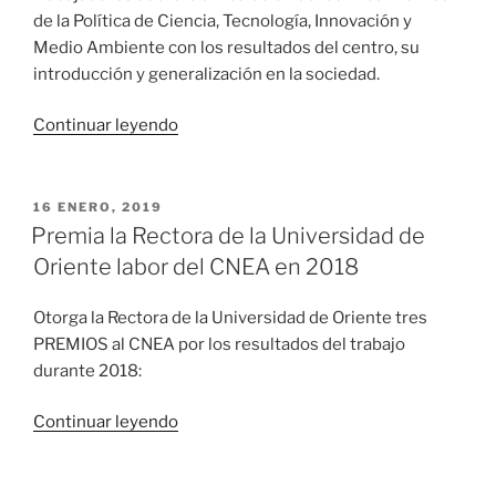
de la Política de Ciencia, Tecnología, Innovación y
Medio Ambiente con los resultados del centro, su
introducción y generalización en la sociedad.
«Realizan
Continuar leyendo
funcionarios
del
MES
PUBLICADO
16 ENERO, 2019
EL
intercambio
Premia la Rectora de la Universidad de
con
Oriente labor del CNEA en 2018
trabajadores
del
Otorga la Rectora de la Universidad de Oriente tres
CNEA»
PREMIOS al CNEA por los resultados del trabajo
durante 2018:
«Premia
Continuar leyendo
la
Rectora