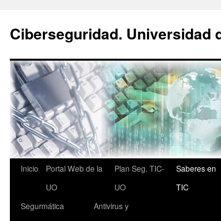
Saltar
al
Ciberseguridad. Universidad 
contenido
Inicio
Portal Web de la
Plan Seg. TIC-
Saberes en
UO
UO
TIC
Segurmática
Antivirus y