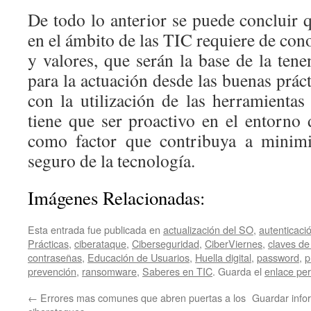
De todo lo anterior se puede concluir q
en el ámbito de las TIC requiere de con
y valores, que serán la base de la ten
para la actuación desde las buenas práct
con la utilización de las herramientas
tiene que ser proactivo en el entorno 
como factor que contribuya a minimi
seguro de la tecnología.
Imágenes Relacionadas:
Esta entrada fue publicada en
actualización del SO
,
autenticaci
Prácticas
,
ciberataque
,
Ciberseguridad
,
CiberViernes
,
claves de
contraseñas
,
Educación de Usuarios
,
Huella digital
,
password
,
p
prevención
,
ransomware
,
Saberes en TIC
. Guarda el
enlace pe
←
Errores mas comunes que abren puertas a los
Guardar info